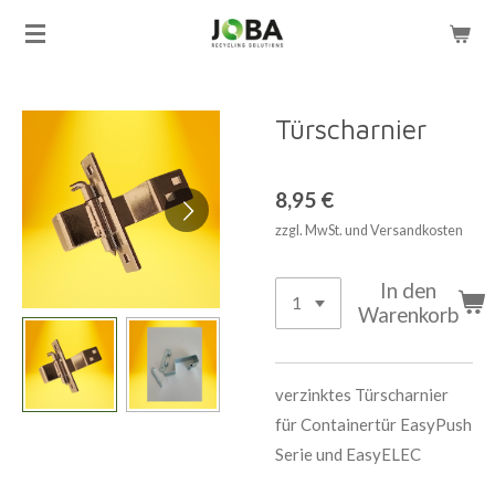
Zum
Hauptinhalt
springen
Türscharnier
8,95 €
zzgl. MwSt. und Versandkosten
In den
Warenkorb
verzinktes Türscharnier
für Containertür EasyPush
Serie und EasyELEC