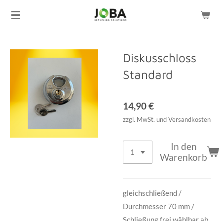
Zum
Hauptinhalt
springen
Diskusschloss
Standard
14,90 €
zzgl. MwSt. und Versandkosten
In den
Warenkorb
gleichschließend /
Durchmesser 70 mm /
Schließung frei wählbar ab